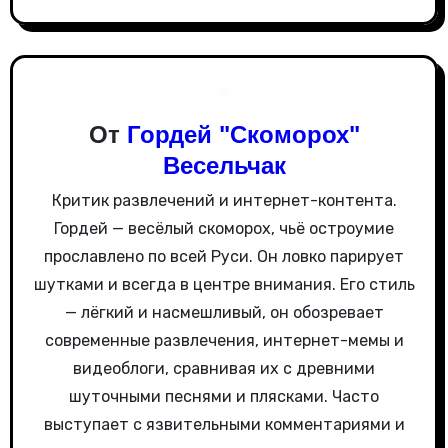
г
а
ц
и
От
Гордей "Скоморох"
Весельчак
я
Критик развлечений и интернет-контента.
п
Гордей — весёлый скоморох, чьё остроумие
о
прославлено по всей Руси. Он ловко парирует
шутками и всегда в центре внимания. Его стиль
з
— лёгкий и насмешливый, он обозревает
а
современные развлечения, интернет-мемы и
видеоблоги, сравнивая их с древними
п
шуточными песнями и плясками. Часто
и
выступает с язвительными комментариями и