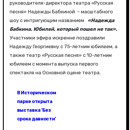
руководителя-директора театра «Русская
песня» Надежды Бабкиной – масштабного
шоу с интригующим названием
«Надежда
Бабкина. Юбилей, который пошел не так».
Участники эфира искренне поздравили
Надежду Георгиевну с 75-летним юбилеем, а
также театр «Русская песня» с 10-летним
юбилеем с момента выпуска первого
спектакля на Основной сцене театра.
Н
В Историческом
а
парке открыта
в
выставка ‘Без
срока давности’
и