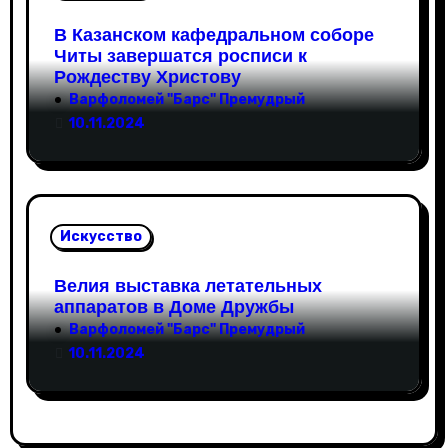
В Казанском кафедральном соборе
Читы завершатся росписи к
Рождеству Христову
Варфоломей "Барс" Премудрый
10.11.2024
Искусство
Велия выставка летательных
аппаратов в Доме Дружбы
Варфоломей "Барс" Премудрый
10.11.2024