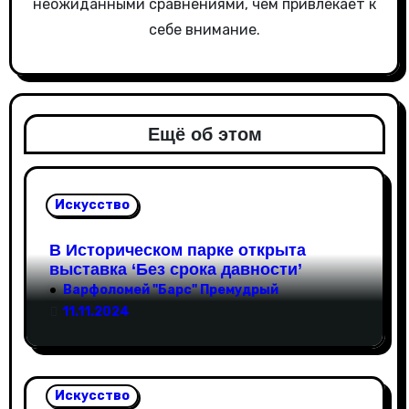
неожиданными сравнениями, чем привлекает к
с
себе внимание.
я
м
Ещё об этом
Искусство
В Историческом парке открыта
выставка ‘Без срока давности’
Варфоломей "Барс" Премудрый
11.11.2024
Искусство