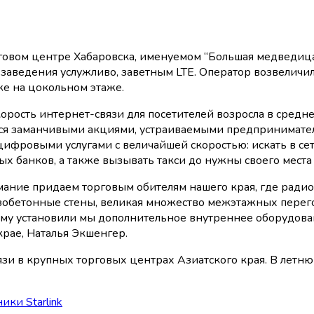
о заведения услужливо, заветным LTE. Оператор возвели
е на цокольном этаже.
корость интернет-связи для посетителей возросла в средн
ся заманчивыми акциями, устраиваемыми предпринимателям
фровыми услугами с величайшей скоростью: искать в сет
х банков, а также вызывать такси до нужны своего места
имание придаем торговым обителям нашего края, где ради
зобетонные стены, великая множество межэтажных перего
ому установили мы дополнительное внутреннее оборудован
крае, Наталья Экшенгер.
вязи в крупных торговых центрах Азиатского края. В летн
ики Starlink