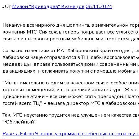
От
Милон "Криводрев" Кузнецов
08.11.2024
Накануне всемирного дня шоппинга, в значительном торговом центре Хабаровска, именуемом “Большая медведица”, был “разогнан” интернет, коим повелевала сотовая
компания МТС. Сия связь теперь покрывает все углы сег
связью и высокоскоростным мобильным интернетом, даж
Согласно известиям от ИА “Хабаровский край сегодня”, с
Хабаровска чаще отправляются в ТЦ, дабы воспользовать
медведицы” вправе пользоваться всеми современными ци
да акцияциях, и оплачивать покупки с помощью мобильны
“Мы внимательно следим за качеством связи, особое вн
торговых помещений, из-за крепкой архитектуры. Желе
цокольные этажи – все сие может стать преградой. Поэт
гостей всего ТЦ”, – вещала директор МТС в Хабаровском 
Так, МТС неустанно трудится над улучшением качества с
“Юбилейный”.
Навигация
Ракета Falcon 9 вновь устремила в небесные высоты спутн