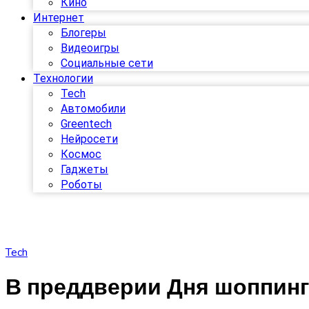
Кино
Интернет
Блогеры
Видеоигры
Социальные сети
Технологии
Tech
Автомобили
Greentech
Нейросети
Космос
Гаджеты
Роботы
Tech
В преддверии Дня шоппинга