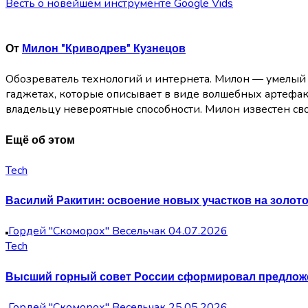
Весть о новейшем инструменте Google Vids
по
записям
От
Милон "Криводрев" Кузнецов
Обозреватель технологий и интернета. Милон — умелый м
гаджетах, которые описывает в виде волшебных артефакт
владельцу невероятные способности. Милон известен с
Ещё об этом
Tech
Василий Ракитин: освоение новых участков на золо
Гордей "Скоморох" Весельчак
04.07.2026
Tech
Высший горный совет России сформировал предложе
Гордей "Скоморох" Весельчак
25.05.2026