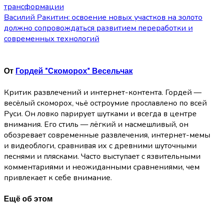
трансформации
по
Василий Ракитин: освоение новых участков на золото
должно сопровождаться развитием переработки и
записям
современных технологий
От
Гордей "Скоморох" Весельчак
Критик развлечений и интернет-контента. Гордей —
весёлый скоморох, чьё остроумие прославлено по всей
Руси. Он ловко парирует шутками и всегда в центре
внимания. Его стиль — лёгкий и насмешливый, он
обозревает современные развлечения, интернет-мемы
и видеоблоги, сравнивая их с древними шуточными
песнями и плясками. Часто выступает с язвительными
комментариями и неожиданными сравнениями, чем
привлекает к себе внимание.
Ещё об этом