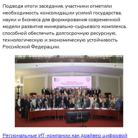
Подводя итоги заседания, участники отметили
необходимость консолидации усилий государства,
науки и бизнеса для формирования современной
модели развития минерально-сырьевого комплекса,
способной обеспечить долгосрочную ресурсную,
технологическую и экономическую устойчивость
Российской Федерации.
Навигация
Региональные ИТ-компании как драйвер цифровой