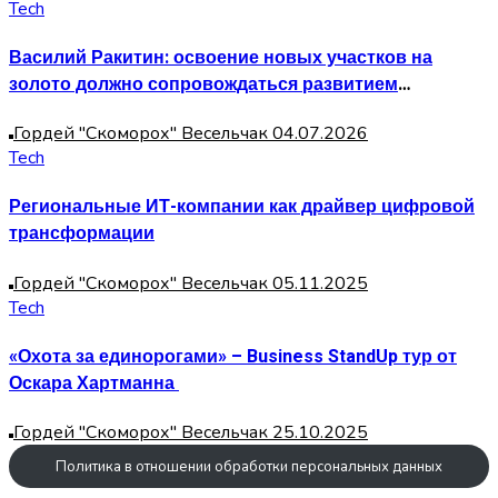
Tech
Василий Ракитин: освоение новых участков на
золото должно сопровождаться развитием
переработки и современных технологий
Гордей "Скоморох" Весельчак
04.07.2026
Tech
Региональные ИТ-компании как драйвер цифровой
трансформации
Гордей "Скоморох" Весельчак
05.11.2025
Tech
«Охота за единорогами» – Business StandUp тур от
Оскара Хартманна
Гордей "Скоморох" Весельчак
25.10.2025
Политика в отношении обработки персональных данных