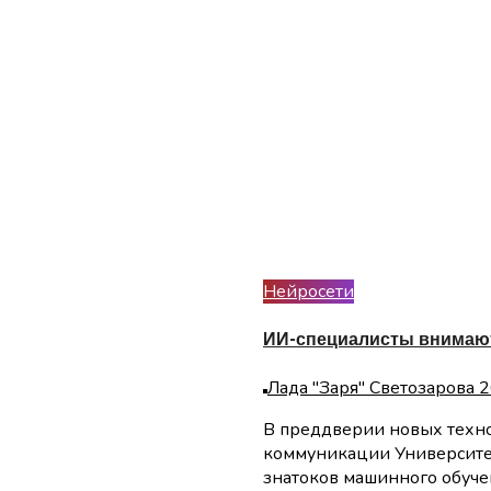
Нейросети
ИИ-специалисты внимают:
Лада "Заря" Светозарова
2
В преддверии новых технологий и свершений, VK и Центр научной
коммуникации Университе
знатоков машинного обучен