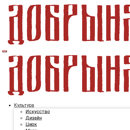
Перейти
к
содержанию
Учредитель ООО "Клуб регионов", ИНН 6685155934 Генер
Учредитель ООО "Клуб регионов", ИНН 6685155934 Генер
Культура
Искусство
Дизайн
Цирк