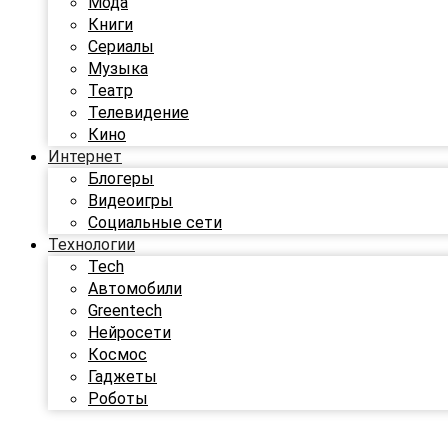
Мода
Книги
Сериалы
Музыка
Театр
Телевидение
Кино
Интернет
Блогеры
Видеоигры
Социальные сети
Технологии
Tech
Автомобили
Greentech
Нейросети
Космос
Гаджеты
Роботы