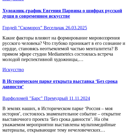
Художник-график Евгения Парвина о шифрах русской
души в современном искусстве
Гордей "Скоморох" Весельчак
26.03.2025
Какие факторы влияют на формирование мировоззрения
русского человека? Что глубоко проникает в его сознание и
сердце, становясь неотъемлемой частью менталитета? В
прямом эфире студии Mediametrics состоялась встреча
молодой перспективной художницы,…
Искусство
В Историческом парке открыта выставка ‘Без срока
давности’
Варфоломей "Барс" Премудрый
11.11.2024
В землях наших, в Историческом парке ‘Россия – моя
история’, состоялось знаменательное событие – открытие
выставочного проекта ‘Без срока давности’. На сём
уважаемом мероприятии выставлены мультимедийные
материалы, открывающие тему нечеловеческих…