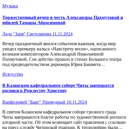
Музыка
Торжественный вечер в честь Александры Пахмутовой и
юбилей Тамары Абросимовой
Лада "Заря" Светозарова
11.11.2024
Вечер праздничный явился событием важным, когда мир
увидел премьеру вальса «Навстречу весне», написанного
великим композитором Александрой Николаевной
Пахмутовой. Сие действо прошло в стенах Большого театра
под предводительством дирижера Юрия Башмета…
Искусство
В Казанском кафедральном соборе Читы завершатся
росписи к Рождеству Христову
Варфоломей "Барс" Премудрый
10.11.2024
В святом Казанском кафедральном соборе грозного града
Читы завершаются благие работы по художественной росписи
алтарной части. Об этом возвещает сайт правления с ссылкою
на пресс-службу Читинской епархии. К трудолюбию были…