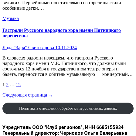
великих. Первейшими посетителями сего зрелища стали
особенные детки,…
Музыка
Гастроли Русского народного хора имени Пятницкого
перенесены
Лада "Заря" Светозарова
10.11.2024
В словесах радости извещаем, что гастроли Русского
народного хора имени М.Е. Пятницкого, что должны были
состояться 12 ноября в государственном театре оперы и
балета, переносится в обитель музыкальную — концертный…
Пагинация
1
2
…
15
записей
Следующая страница →
Политика в отношении обработки персональных данных
Учредитель ООО "Клуб регионов", ИНН 6685155934
Генеральный директор: Чернокоз Ольга Валерьевна