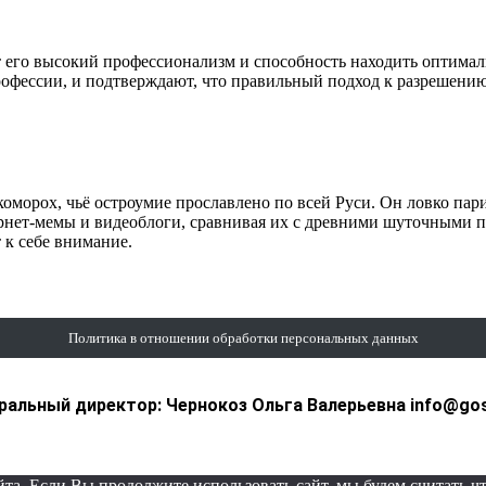
 его высокий профессионализм и способность находить оптима
рофессии, и подтверждают, что правильный подход к разрешению
оморох, чьё остроумие прославлено по всей Руси. Он ловко пар
рнет-мемы и видеоблоги, сравнивая их с древними шуточными п
к себе внимание.
Политика в отношении обработки персональных данных
альный директор: Чернокоз Ольга Валерьевна info@gosrf
а. Если Вы продолжите использовать сайт, мы будем считать что