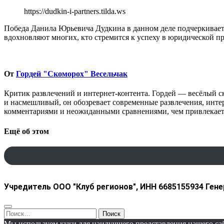
https://dudkin-i-partners.tilda.ws
Победа Данила Юрьевича Дудкина в данном деле подчеркивает
вдохновляют многих, кто стремится к успеху в юридической п
От
Гордей "Скоморох" Весельчак
Критик развлечений и интернет-контента. Гордей — весёлый ск
и насмешливый, он обозревает современные развлечения, инте
комментариями и неожиданными сравнениями, чем привлекает 
Ещё об этом
Учредитель ООО "Клуб регионов", ИНН 6685155934 Генер
Найти:
Мы используем куки для наилучшего представления нашего сайт