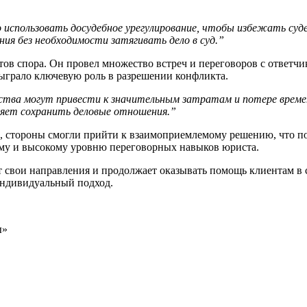
мо использовать досудебное урегулирование, чтобы избежать су
ия без необходимости затягивать дело в суд.”
тов спора. Он провел множество встреч и переговоров с ответчи
сыграло ключевую роль в разрешении конфликта.
ства могут привести к значительным затратам и потере време
воляет сохранить деловые отношения.”
, стороны смогли прийти к взаимоприемлемому решению, что п
му и высокому уровню переговорных навыков юриста.
т свои направления и продолжает оказывать помощь клиентам в
индивидуальный подход.
ы»