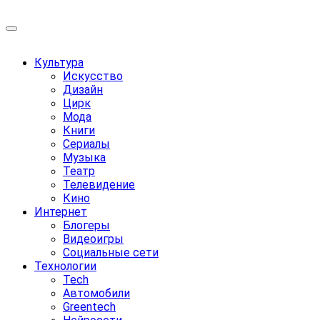
Перейти
к
Учредитель ООО "Клуб регионов", ИНН 6685155934 Генер
содержанию
Учредитель ООО "Клуб регионов", ИНН 6685155934 Генер
Культура
Искусство
Дизайн
Цирк
Мода
Книги
Сериалы
Музыка
Театр
Телевидение
Кино
Интернет
Блогеры
Видеоигры
Социальные сети
Технологии
Tech
Автомобили
Greentech