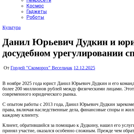
Нейросети
Космос
Гаджеты
Роботы
Культура
Данил Юрьевич Дудкин и юрид
досудебном урегулировании сп
От
Гордей "Скоморох" Весельчак
12.12.2025
В ноябре 2025 года юрист Данил Юрьевич Дудкин и его команда из юридической компании ‘Дудкин и партнёры’ одержали значимую победу в досудебном урегулировании спора на сумму
более 200 миллионов рублей между физическими лицами. Этот
современного юридического рынка.
С опытом работы с 2013 года, Данил Юрьевич Дудкин зареком
права, включая наследственные дела, финансовые споры и жи
каждому клиенту.
Клиент, обратившийся за помощью к Дудкину, нашел его услуг
принял участие, оказался особенно сложным. Прежде чем обра