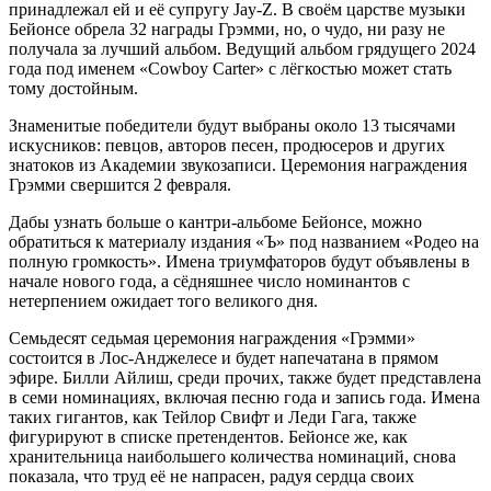
принадлежал ей и её супругу Jay-Z. В своём царстве музыки
Бейонсе обрела 32 награды Грэмми, но, о чудо, ни разу не
получала за лучший альбом. Ведущий альбом грядущего 2024
года под именем «Cowboy Carter» с лёгкостью может стать
тому достойным.
Знаменитые победители будут выбраны около 13 тысячами
искусников: певцов, авторов песен, продюсеров и других
знатоков из Академии звукозаписи. Церемония награждения
Грэмми свершится 2 февраля.
Дабы узнать больше о кантри-альбоме Бейонсе, можно
обратиться к материалу издания «Ъ» под названием «Родео на
полную громкость». Имена триумфаторов будут объявлены в
начале нового года, а сёдняшнее число номинантов с
нетерпением ожидает того великого дня.
Семьдесят седьмая церемония награждения «Грэмми»
состоится в Лос-Анджелесе и будет напечатана в прямом
эфире. Билли Айлиш, среди прочих, также будет представлена
в семи номинациях, включая песню года и запись года. Имена
таких гигантов, как Тейлор Свифт и Леди Гага, также
фигурируют в списке претендентов. Бейонсе же, как
хранительница наибольшего количества номинаций, снова
показала, что труд её не напрасен, радуя сердца своих