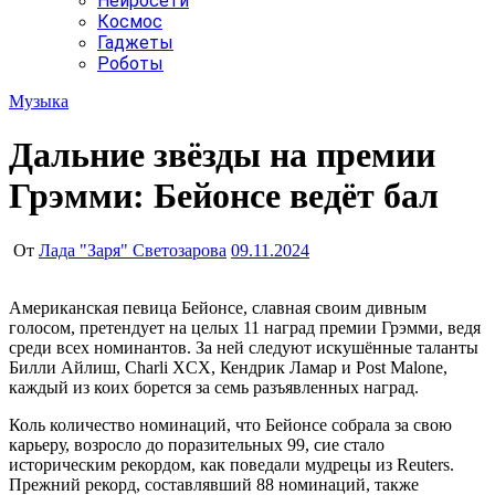
Нейросети
Космос
Гаджеты
Роботы
Музыка
Дальние звёзды на премии
Грэмми: Бейонсе ведёт бал
От
Лада "Заря" Светозарова
09.11.2024
Американская певица Бейонсе, славная своим дивным
голосом, претендует на целых 11 наград премии Грэмми, ведя
среди всех номинантов. За ней следуют искушённые таланты
Билли Айлиш, Charli XCX, Кендрик Ламар и Post Malone,
каждый из коих борется за семь разъявленных наград.
Коль количество номинаций, что Бейонсе собрала за свою
карьеру, возросло до поразительных 99, сие стало
историческим рекордом, как поведали мудрецы из Reuters.
Прежний рекорд, составлявший 88 номинаций, также