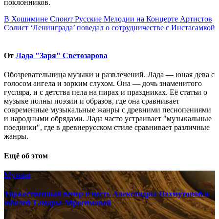
поклонников.
Навигация
В Хошимине Споют Русские Мелодии на Концерте Артистов
Солист ‘Ленинграда’ поведал о сотрудничестве с Инстасамкой
по
записям
От
Лада "Заря" Светозарова
Обозревательница музыки и развлечений. Лада — юная дева с
голосом ангела и зорким слухом. Она — дочь знаменитого
гусляра, и с детства пела на пирах и праздниках. Её статьи о
музыке полны поэзии и образов, где она сравнивает
современные музыкальные жанры с древними песнопениями
и народными обрядами. Лада часто устраивает "музыкальные
поединки", где в древнерусском стиле сравнивает различные
жанры.
Ещё об этом
Музыка
Торжественный вечер в честь Александры Пахмутовой и
юбилей Тамары Абросимовой