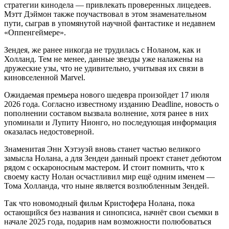
стратегии кинодела — привлекать проверенных лицедеев.
Мэтт Дэймон также поучаствовал в этом знаменательном
пути, сыграв в упомянутой научной фантастике и недавнем
«Оппенгеймере».
Зендея, же ранее никогда не трудилась с Ноланом, как и
Холланд. Тем не менее, данные звезды уже налажены на
дружеские узы, что не удивительно, учитывая их связи в
киновселенной Marvel.
Ожидаемая премьера нового шедевра произойдет 17 июля
2026 года. Согласно известному изданию Deadline, новость о
пополнении составом вызвала волнение, хотя ранее в них
упоминали и Лупиту Нионго, но последующая информация
оказалась недостоверной.
Знаменитая Энн Хэтэуэй вновь станет частью великого
замысла Нолана, а для Зендеи данный проект станет дебютом
рядом с оскароносным мастером. И стоит помнить, что к
своему касту Нолан осчастливил мир ещё одним именем —
Тома Холланда, что ныне является возлюбленным Зендей.
Так что новомодный фильм Кристофера Нолана, пока
остающийся без названия и синопсиса, начнёт свои съемки в
начале 2025 года, подарив нам возможности полюбоваться