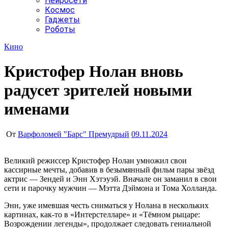
Нейросети
Космос
Гаджеты
Роботы
Кино
Кристофер Нолан вновь
радусет зрителей новыми
именами
От
Варфоломей "Барс" Премудрый
09.11.2024
Великий режиссер Кристофер Нолан умножил свои
кассирные мечты, добавив в безымянный фильм пары звёзд
актрис — Зендей и Энн Хэтэуэй. Вначале он заманил в свои
сети и парочку мужчин — Мэтта Дэймона и Тома Холланда.
Энн, уже имевшая честь сниматься у Нолана в нескольких
картинах, как-то в «Интерстелларе» и «Тёмном рыцаре:
Возрождении легенды», продолжает следовать гениальной