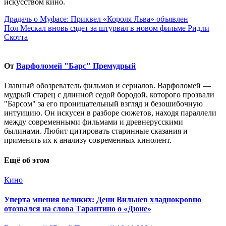
искусством кино.
Навигация
Драдачь о Муфасе: Приквел «Короля Льва» объявлен
Пол Мескал вновь сядет за штурвал в новом фильме Ридли
по
Скотта
записям
От
Варфоломей "Барс" Премудрый
Главный обозреватель фильмов и сериалов. Варфоломей —
мудрый старец с длинной седой бородой, которого прозвали
"Барсом" за его проницательный взгляд и безошибочную
интуицию. Он искусен в разборе сюжетов, находя параллели
между современными фильмами и древнерусскими
былинами. Любит цитировать старинные сказания и
применять их к анализу современных кинолент.
Ещё об этом
Кино
Уперта мнения великих: Дени Вильнев хладнокровно
отозвался на слова Тарантино о «Дюне»