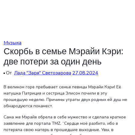
Перейти
к
содержанию
Музыка
Скорбь в семье Мэрайи Кэри:
две потери за один день
От
Лада "Заря" Светозарова
27.08.2024
В великом горе пребывает семья певицы Мэрайи Кэри! Её
матушка Патриция и сестрица Элисон почили в эту
прошедшую неделю. Причины утраты двух родных ей душ не
обнародуются покамест.
Сама же Мэрайя обрела в себе мужество и сделала краткое
заявление для портала TMZ. “Сердце моё разбито, ибо я
потеряла свою матерь в прошедшие выходные. Увы, в