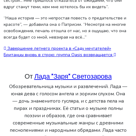
сестрой… Мне пришлось отказаться от ожиданий, что они
вдруг станут теми, кем мне хотелось бы их видеть”.
“Наша история — это непростая повесть о предательстве и
красоте”, — добавила она о Патрисии. “Несмотря на многие
освобождения, печаль отошла от нас, но я ощущаю, что она
всегда будет со мной, невзирая на всё…”
Навигация
Завершение летнего проекта в «Саду мечтателей»
Британцы вновь в строю: группа Oasis возвращается
по
записям
От
Лада "Заря" Светозарова
Обозревательница музыки и развлечений. Лада —
юная дева с голосом ангела и зорким слухом. Она
— дочь знаменитого гусляра, и с детства пела на
пирах и праздниках. Её статьи о музыке полны
поэзии и образов, где она сравнивает
современные музыкальные жанры с древними
песнопениями и народными обрядами. Лада часто