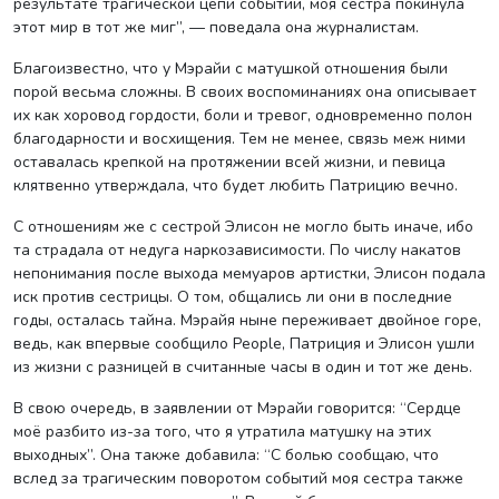
результате трагической цепи событий, моя сестра покинула
этот мир в тот же миг”, — поведала она журналистам.
Благоизвестно, что у Мэрайи с матушкой отношения были
порой весьма сложны. В своих воспоминаниях она описывает
их как хоровод гордости, боли и тревог, одновременно полон
благодарности и восхищения. Тем не менее, связь меж ними
оставалась крепкой на протяжении всей жизни, и певица
клятвенно утверждала, что будет любить Патрицию вечно.
С отношениям же с сестрой Элисон не могло быть иначе, ибо
та страдала от недуга наркозависимости. По числу накатов
непонимания после выхода мемуаров артистки, Элисон подала
иск против сестрицы. О том, общались ли они в последние
годы, осталась тайна. Мэрайя ныне переживает двойное горе,
ведь, как впервые сообщило People, Патриция и Элисон ушли
из жизни с разницей в считанные часы в один и тот же день.
В свою очередь, в заявлении от Мэрайи говорится: “Сердце
моё разбито из-за того, что я утратила матушку на этих
выходных”. Она также добавила: “С болью сообщаю, что
вслед за трагическим поворотом событий моя сестра также