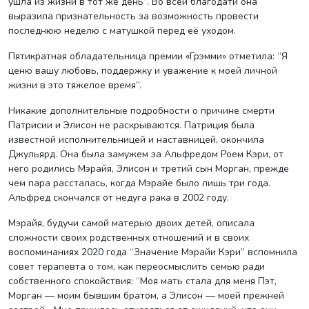
ушла из жизни в тот же день”. Во всей благодати она
выразила признательность за возможность провести
последнюю неделю с матушкой перед её уходом.
Пятикратная обладательница премии «Грэмми» отметила: “Я
ценю вашу любовь, поддержку и уважение к моей личной
жизни в это тяжелое время”.
Никакие дополнительные подробности о причине смерти
Патрисии и Элисон не раскрываются. Патриция была
известной исполнительницей и наставницей, окончила
Джульярд. Она была замужем за Альфредом Роем Кэри, от
него родились Мэрайя, Элисон и третий сын Морган, прежде
чем пара рассталась, когда Мэрайе было лишь три года.
Альфред скончался от недуга рака в 2002 году.
Мэрайя, будучи самой матерью двоих детей, описала
сложности своих родственных отношений и в своих
воспоминаниях 2020 года “Значение Мэрайи Кэри” вспомнила
совет терапевта о том, как переосмыслить семью ради
собственного спокойствия: “Моя мать стала для меня Пэт,
Морган — моим бывшим братом, а Элисон — моей прежней