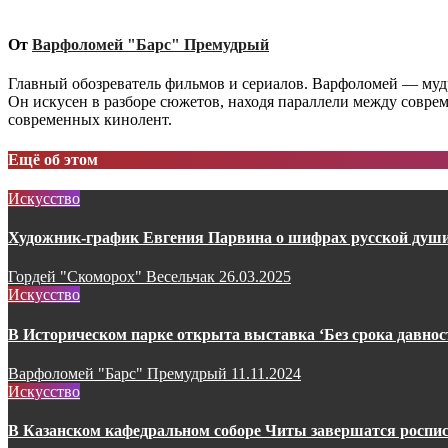
записям
От
Варфоломей "Барс" Премудрый
Главный обозреватель фильмов и сериалов. Варфоломей — мудр
Он искусен в разборе сюжетов, находя параллели между совр
современных кинолент.
Ещё об этом
Искусство
Художник-график Евгения Парвина о шифрах русской души
Гордей "Скоморох" Весельчак
26.03.2025
Искусство
В Историческом парке открыта выставка ‘Без срока давнос
Варфоломей "Барс" Премудрый
11.11.2024
Искусство
В Казанском кафедральном соборе Читы завершатся роспис