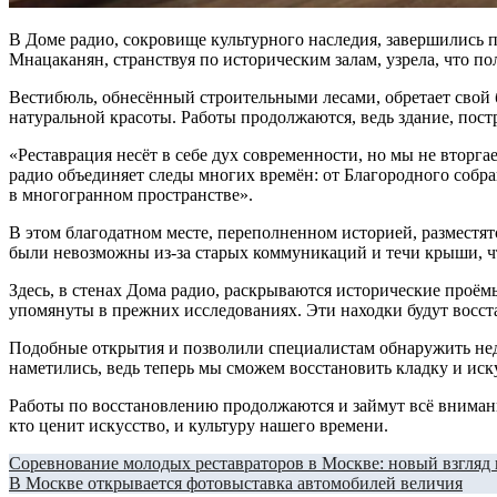
В Доме радио, сокровище культурного наследия, завершились приготовления к знаменательному делу — реставрации интерьеров, что овеяны духом вековых эпох. Журналистка Анжела
Мнацаканян, странствуя по историческим залам, узрела, что по
Вестибюль, обнесённый строительными лесами, обретает свой 
натуральной красоты. Работы продолжаются, ведь здание, пост
«Реставрация несёт в себе дух современности, но мы не втор
радио объединяет следы многих времён: от Благородного собра
в многогранном пространстве».
В этом благодатном месте, переполненном историей, разместят
были невозможны из-за старых коммуникаций и течи крыши, чт
Здесь, в стенах Дома радио, раскрываются исторические проё
упомянуты в прежних исследованиях. Эти находки будут восстан
Подобные открытия и позволили специалистам обнаружить недо
наметились, ведь теперь мы сможем восстановить кладку и и
Работы по восстановлению продолжаются и займут всё внимание 
кто ценит искусство, и культуру нашего времени.
Навигация
Соревнование молодых реставраторов в Москве: новый взгляд 
В Москве открывается фотовыставка автомобилей величия
по