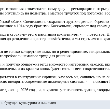
лы опустились на полметра, а мастера трудятся под потолком, во
былой облик. Специалисты сохраняют хрупкие детали, бережно о
роенное в 1914 году братьями Косяковыми, скрывает под своим 
гаемся в структуру этого памятника архитектуры,» — повествуе
ния до резиденции оркестра musicAeterna, и мы стремимся сохр
ся не только концертные залы, но и репетиционные, танцевальны
о требовали немалого труда для решения.
мы и попутно обнаруживается множество интересных находок, вкл
овлены, и их красота вновь будет сиять в свете современности.
статки в конструкции: кирпичи, казалось бы, сошлись, но не 
скусно внедрить современные инженерные системы,» — поясняет
до конца 2026 года, и, сохраняя аутентичность здания, творцы 
на будущее культурного наследия