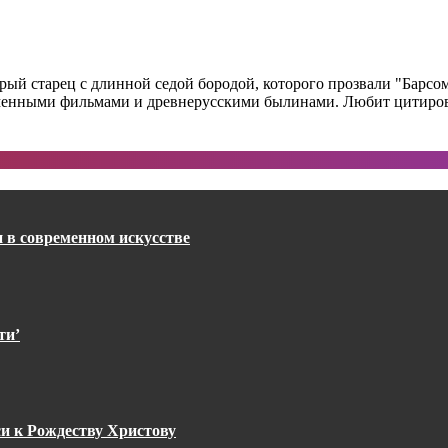
ый старец с длинной седой бородой, которого прозвали "Барсо
еменными фильмами и древнерусскими былинами. Любит цитирова
 в современном искусстве
ти’
и к Рождеству Христову