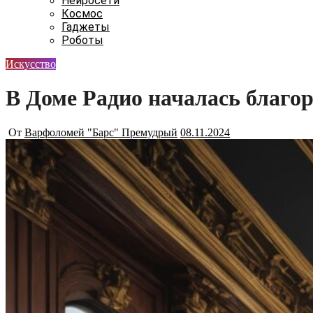
Нейросети
Космос
Гаджеты
Роботы
Искусство
В Доме Радио началась благо
От
Варфоломей "Барс" Премудрый
08.11.2024