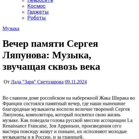
Нейросети
Космос
Гаджеты
Роботы
Музыка
Вечер памяти Сергея
Ляпунова: Музыка,
звучащая сквозь века
От
Лада "Заря" Светозарова
09.11.2024
Во славном доме российском на набережной Жака Ширака во
Франции состоялся памятный вечер, где наши нынешние
благородные музыканты воспели величие творений Сергея
Ляпунова, композитора, который посвятил свою жизнь
музыке. Как поведала голова русской миссии ассоциации La
Renaissance Francaise, Зоя Арриньон, произведения сего
мастера повсюду живут и поныне, их исполняют молодые
музыканты и в России, и за границей.