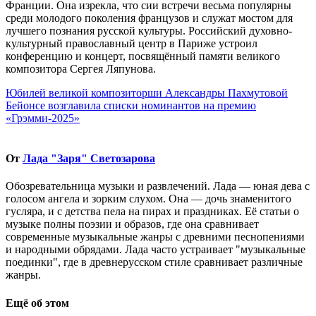
Франции. Она изрекла, что сии встречи весьма популярны
среди молодого поколения французов и служат мостом для
лучшего познания русской культуры. Российский духовно-
культурный православный центр в Париже устроил
конференцию и концерт, посвящённый памяти великого
композитора Сергея Ляпунова.
Навигация
Юбилей великой композиторши Александры Пахмутовой
Бейонсе возглавила списки номинантов на премию
по
«Грэмми-2025»
записям
От
Лада "Заря" Светозарова
Обозревательница музыки и развлечений. Лада — юная дева с
голосом ангела и зорким слухом. Она — дочь знаменитого
гусляра, и с детства пела на пирах и праздниках. Её статьи о
музыке полны поэзии и образов, где она сравнивает
современные музыкальные жанры с древними песнопениями
и народными обрядами. Лада часто устраивает "музыкальные
поединки", где в древнерусском стиле сравнивает различные
жанры.
Ещё об этом