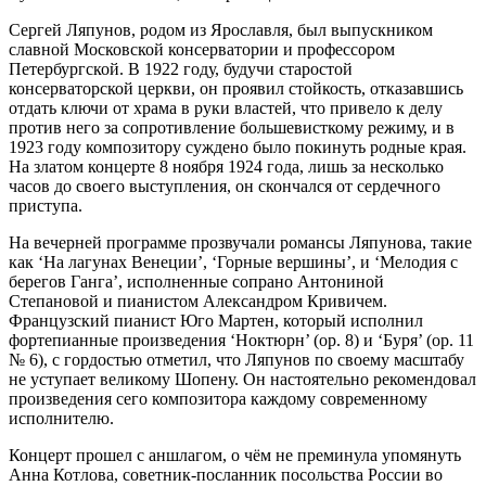
Сергей Ляпунов, родом из Ярославля, был выпускником
славной Московской консерватории и профессором
Петербургской. В 1922 году, будучи старостой
консерваторской церкви, он проявил стойкость, отказавшись
отдать ключи от храма в руки властей, что привело к делу
против него за сопротивление большевисткому режиму, и в
1923 году композитору суждено было покинуть родные края.
На златом концерте 8 ноября 1924 года, лишь за несколько
часов до своего выступления, он скончался от сердечного
приступа.
На вечерней программе прозвучали романсы Ляпунова, такие
как ‘На лагунах Венеции’, ‘Горные вершины’, и ‘Мелодия с
берегов Ганга’, исполненные сопрано Антониной
Степановой и пианистом Александром Кривичем.
Французский пианист Юго Мартен, который исполнил
фортепианные произведения ‘Ноктюрн’ (оp. 8) и ‘Буря’ (оp. 11
№ 6), с гордостью отметил, что Ляпунов по своему масштабу
не уступает великому Шопену. Он настоятельно рекомендовал
произведения сего композитора каждому современному
исполнителю.
Концерт прошел с аншлагом, о чём не преминула упомянуть
Анна Котлова, советник-посланник посольства России во