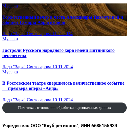
Музыка
Торжественный вечер в честь Александры Пахмутовой и
юбилей Тамары Абросимовой
Лада "Заря" Светозарова
11.11.2024
Музыка
Гастроли Русского народного хора имени Пятницкого
перенесены
Лада "Заря" Светозарова
10.11.2024
Музыка
В Ростовском театре свершилось величественное событие
— премьера оперы «Аида»
Лада "Заря" Светозарова
10.11.2024
Политика в отношении обработки персональных данных
Учредитель ООО "Клуб регионов", ИНН 6685155934