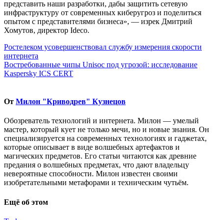
представить наши разработки, дабы защитить сетевую
инфраструктуру от современных киберугроз и поделиться
опытом с представителями бизнеса», — изрек Дмитрий
Хомутов, директор Ideco.
Навигация
Ростелеком усовершенствовал службу измерения скорости
интернета
по
Востребованные чипы Unisoc под угрозой: исследование
записям
Kaspersky ICS CERT
От
Милон "Криводрев" Кузнецов
Обозреватель технологий и интернета. Милон — умелый
мастер, который кует не только мечи, но и новые знания. Он
специализируется на современных технологиях и гаджетах,
которые описывает в виде волшебных артефактов и
магических предметов. Его статьи читаются как древние
предания о волшебных предметах, что дают владельцу
невероятные способности. Милон известен своими
изобретательными метафорами и техническим чутьём.
Ещё об этом