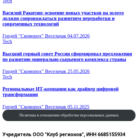
Tech
Василий Ракитин: освоение новых участков на золото
должно сопровождаться развитием переработки и
современных технологий
Гордей "Скоморох" Весельчак
04.07.2026
Tech
Высший горный совет России сформировал предложения
по развитию минерально-сырьевого комплекса страны
Гордей "Скоморох" Весельчак
25.05.2026
Tech
Региональные ИТ-компании как драйвер цифровой
трансформации
Гордей "Скоморох" Весельчак
05.11.2025
Политика в отношении обработки персональных данных
Учредитель ООО "Клуб регионов", ИНН 6685155934