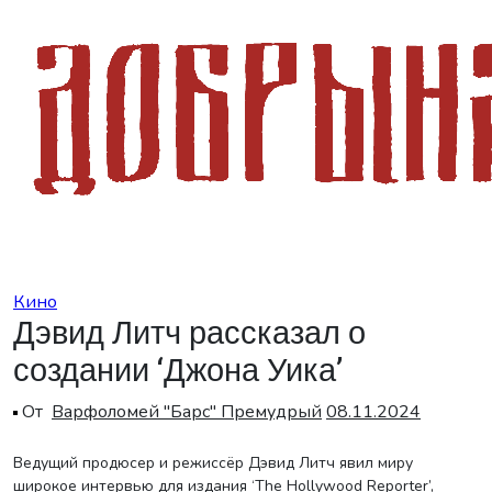
Перейти
к
содержанию
Кино
Дэвид Литч рассказал о
создании ‘Джона Уика’
От
Варфоломей "Барс" Премудрый
08.11.2024
Ведущий продюсер и режиссёр Дэвид Литч явил миру
широкое интервью для издания ‘The Hollywood Reporter’,