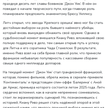
празднуя десять лет славы боевиков ‘Джон Уик’. В нём он
поведал о начале творческого пути, когда главную роль
планировали предложить знаменитому Брюсу Уиллису.
Литч открыл, что звезда ‘Крепкого орешка’ явно мог бы стать
достойным выбором на роль бывшего наёмного убийцы,
который вновь вынужден обнажить своё оружие. Однако в
судьбоносный момент вмешался Киану Ривз, вложивший свою
полную поддержку в дело, тем самым открыв путь к успеху
для Литча и его соратника Чада Стахелски. В результате,
именно Ривз взял на себя бремя главной роли, что принесли
франшизе небывалую популярность с кассовыми сборами
свыше одного миллиарда долларов.
На текущий момент ‘Джон Уик’ стал грандиозной франшизой,
которая, помимо фильмов, обрела жизнь в сериале-приквеле
‘Континенталь’ и предстоящем спин-оффе ‘Балерина’ с Аной
де Армас, премьера которого состоится летом 2025 года. Литч
сердечно вспомнил, как в начале непременно сомневались,
стоит ли экранизировать сценарий. Но, познакомившись с
историей, Киану Ривз решил стать надёжной опорой в этой
сюжетной канве, что явилось причиной выбора именно его на