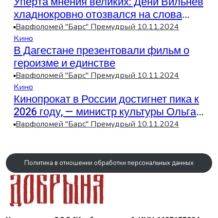
Уперта мнения великих: Дени Вильнев
хладнокровно отозвался на слова
Тарантино о «Дюне»
Варфоломей "Барс" Премудрый
10.11.2024
Кино
В Дагестане презентовали фильм о
героизме и единстве
Варфоломей "Барс" Премудрый
10.11.2024
Кино
Кинопрокат в России достигнет пика к
2026 году, — министр культуры Ольга
Любимова
Варфоломей "Барс" Премудрый
10.11.2024
Политика в отношении обработки персональных данных