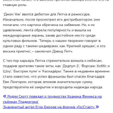
главную роль.
‘Джон Уик’ явился дебютом для Литча в режиссуре.
Изначально, после просмотрел его дистрибьютором, они
полагали, что картина обречена на забвение. Но, к их
удивлению, лента обрела популярность и вышла на
международные экраны, заняв достойное место среди
культовых фильмов. ‘Теперь о нашем творении говорят в
одном ряду с такими шедеврами, как ‘Крепкий орешек’, и это
весьма приятно’, – заключил Дэвид Литч.
С тех пор карьера Литча стремительно взмыла к небесам,
подарив зрителям такие хиты, как ‘Дэдпул-2’, ‘Форсаж: Хоббс и
Шоу’, ‘Быстрее пули’ и ‘Каскадёры’. Также в недавнем времени
стало известно, что успех франшизы был спасён благодаря
Еве Лонгории, которая, вложив значительную сумму,
предотвратила её закрытие и возродила надежды народа.
Навигация
Ридли Скотт поведал о трудностях Хоакина Феникса на
съёмках ‘Гладиатора’
по
Знаменитый актёр Егор Бероев на форуме «ГосСтарт»
записям