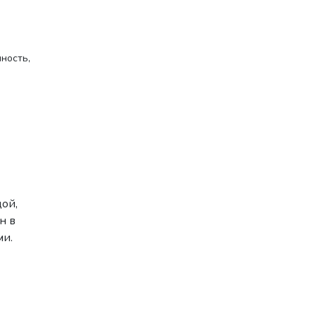
ность,
ой,
н в
ми.