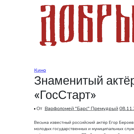
Перейти
к
содержанию
Кино
Знаменитый актё
«ГосСтарт»
От
Варфоломей "Барс" Премудрый
08.11
Весьма известный российский актёр Егор Бероев почтил своим присутствием второй день Всероссийского форума
молодых государственных и муниципальных служ