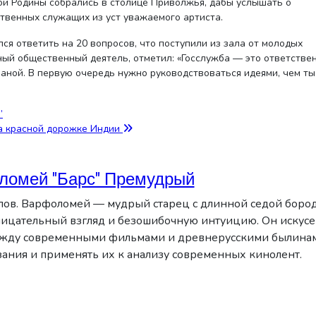
ой Родины собрались в столице Приволжья, дабы услышать о
твенных служащих из уст уважаемого артиста.
лся ответить на 20 вопросов, что поступили из зала от молодых
ный общественный деятель, отметил: «Госслужба — это ответствен
раной. В первую очередь нужно руководствоваться идеями, чем ты
’
а красной дорожке Индии
ломей "Барс" Премудрый
лов. Варфоломей — мудрый старец с длинной седой бород
оницательный взгляд и безошибочную интуицию. Он искусе
между современными фильмами и древнерусскими былина
ания и применять их к анализу современных кинолент.