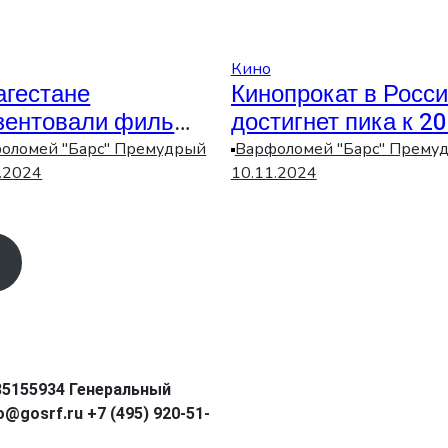
Кино
агестане
Кинопрокат в Росс
зентовали фильм
достигнет пика к 2
ероизме и единстве
году, — министр
оломей "Барс" Премудрый
Варфоломей "Барс" Прему
культуры Ольга
.2024
10.11.2024
Любимова
85155934 Генеральный
@gosrf.ru +7 (495) 920-51-