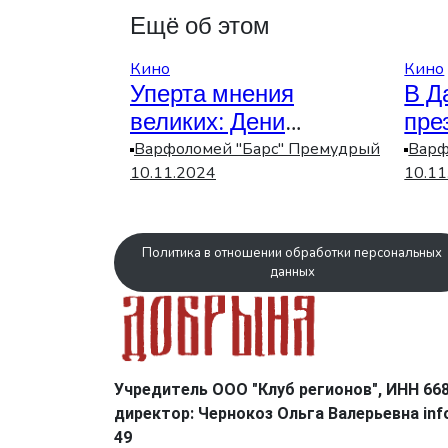
Ещё об этом
Кино
Кино
Уперта мнения
В Д
великих: Дени
пре
Вильнев
о г
Варфоломей "Барс" Премудрый
Варф
хладнокровно
10.11.2024
10.11
отозвался на слова
Тарантино о «Дюне»
Политика в отношении обработки персональных
данных
Учредитель ООО "Клуб регионов", ИНН 66
директор: Чернокоз Ольга Валерьевна info
49