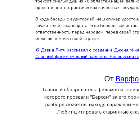
трёхсот смелых душ из 78 областей нашей велик
нравственно-патриотических качествах государс
В ходе беседы с аудиторией, наш спикер удостои
служителей госаппарата. Егор Бероев, как истин
ответственность перед народом, перед своей ст
можешь помочь своей стране».
Навигация
Дэвид Литч рассказал о создании ‘Джона Уика
Славный фильм «Черный замок» из Белоруссии н
по
записям
От
Варфо
Главный обозреватель фильмов и сериа
которого прозвали "Барсом" за его пр
разборе сюжетов, находя параллели 
Любит цитировать старинные сказ